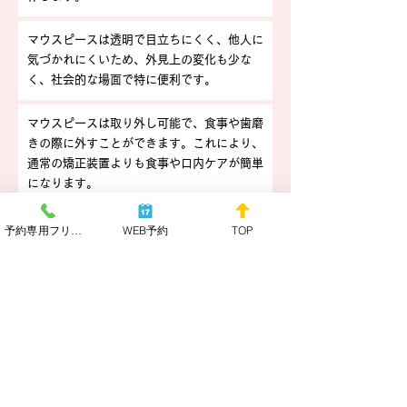
口内違和感を軽減したい、
マウスピースは透明で目立ちにくく、他人に
快適さを重視する方
気づかれにくいため、外見上の変化も少な
く、社会的な場面で特に便利です。
マウスピースは取り外し可能で、食事や歯磨
きの際に外すことができます。これにより、
通常の矯正装置よりも食事や口内ケアが簡単
になります。
スポーツをする際や楽器を演奏する際の
金属ブラケットやワイヤーを使用しないた
予約専用フリーダイヤル
WEB予約
TOP
リスクを軽減したい方
め、口内の擦れや違和感が少なく、快適な治
療が期待できます。
費用／治療期間／リスクなど
□費用：40万円～90万円（税込）
□治療期間・回数：1年半から3年／月に1回か
ら2回程度