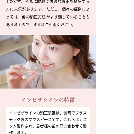
ります。学校や仕事、社交的なイベントで、目
1つです。外見に敏感で快適な矯正を希望する
立たない方法で矯正治療を続けたい方におすす
方に人気があります。ただし、個々の症例によ
めです。
っては、他の矯正方法がより適していることも
ありますので、まずはご相談ください。
対面での仕事や、学校、社会的な環境で、
目立つブラケットやワイヤーを避けたい方
インビザラインの特徴
インビザラインの矯正装置は、透明でプラス
チック製のマウスピースです。これらはカス
タム製作され、患者様の歯の形に合わせて製
作します。