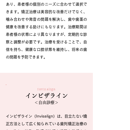
あり、患者様の個別のニーズに合わせて選択で
きます。矯正治療は美容的な改善だけでなく、
噛み合わせや発音の問題を解決し、歯や歯茎の
健康を改善する助けにもなります。治療期間は
患者様の状態により異なりますが、定期的な診
察と調整が必要です。治療を受けることで、自
信を持ち、健康な口腔状態を維持し、将来の歯
の問題を予防できます。
Orthodontic
treatment
Invisalign
目立たない矯正治療
インビザライン
＜自由診療＞
～大人の矯正・お子さまの矯正～
青山歯科医院では、患者様のライフスタイルに
インビザライン（Invisalign）は、目立たない矯
合わせた目立たない方法で矯正治療を行ってお
正方法として広く知られている歯列矯正治療の