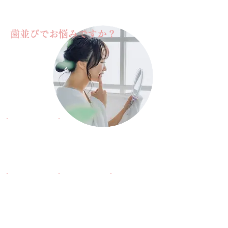
歯並びでお悩みですか？
前歯が
歯が
かみ合わせ
出ている…
ガタガタ…
が悪い…
歯が重なっ
すきっ歯が
受け口が
ている…
イヤだ…
気になる…